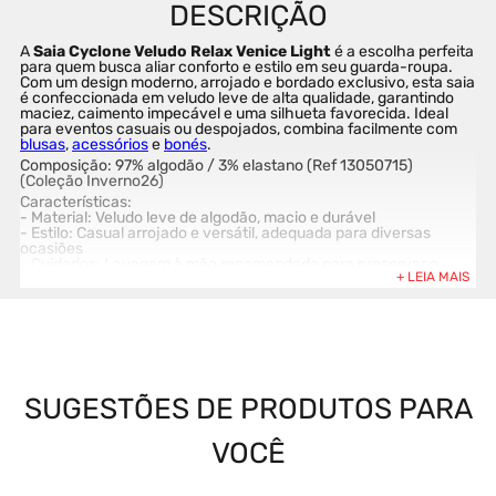
A 
Saia Cyclone Veludo Relax Venice Light
 é a escolha perfeita 
para quem busca aliar conforto e estilo em seu guarda-roupa. 
Com um design moderno, arrojado e bordado exclusivo, esta saia 
é confeccionada em veludo leve de alta qualidade, garantindo 
maciez, caimento impecável e uma silhueta favorecida. Ideal 
para eventos casuais ou despojados, combina facilmente com 
blusas
, 
acessórios
 e 
bonés
.
Composição: 97% algodão / 3% elastano (Ref 13050715) 
(Coleção Inverno26)
Características:
- Material: Veludo leve de algodão, macio e durável
- Estilo: Casual arrojado e versátil, adequada para diversas 
ocasiões
- Cuidados: Lavagem à mão recomendada para preservar a 
qualidade e a maciez
Veja mais opções de saia de veludo.
SUGESTÕES DE PRODUTOS PARA
VOCÊ