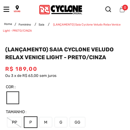
0
Feminino
Saia
(LANÇAMENTO) Saia Cyclone Veludo Relax Venice
Light - PRETO/CINZA
(LANÇAMENTO) SAIA CYCLONE VELUDO
RELAX VENICE LIGHT - PRETO/CINZA
R$
189
,
00
Ou
3
x
de
R$ 63,00
sem juros
COR
TAMANHO
PP
P
M
G
GG