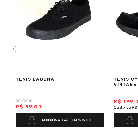
TÊNIS LAGUNA
TÊNIS C
VINTAGE
R$
199
,
R$
139
,
00
R$
59
,
00
Ou
3
x
de
R$
ADICIONAR AO CARRINHO