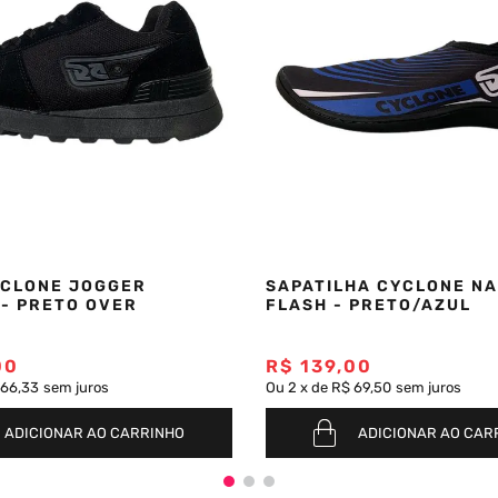
YCLONE JOGGER
SAPATILHA CYCLONE N
 - PRETO OVER
FLASH - PRETO/AZUL
00
R$
139
,
00
 66,33
sem juros
Ou
2
x
de
R$ 69,50
sem juros
ADICIONAR AO CARRINHO
ADICIONAR AO CAR