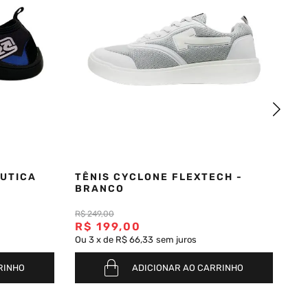
AUTICA
TÊNIS CYCLONE FLEXTECH -
TÊ
BRANCO
P
R$
249
,
00
R$
199
,
00
R
Ou
3
x
de
R$ 66,33
sem juros
Ou
RINHO
ADICIONAR AO CARRINHO