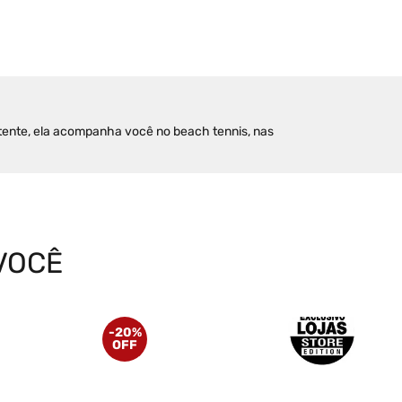
istente, ela acompanha você no beach tennis, nas 
VOCÊ
-
20%