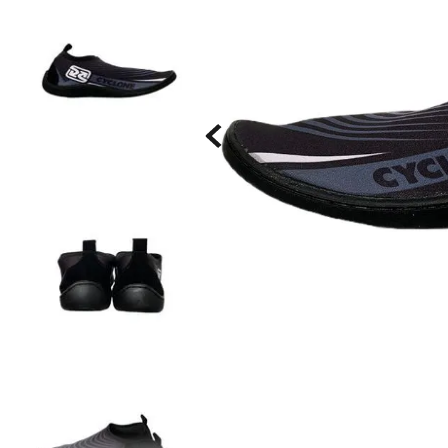
Saia
9
º
Bermuda Veludo
10
º