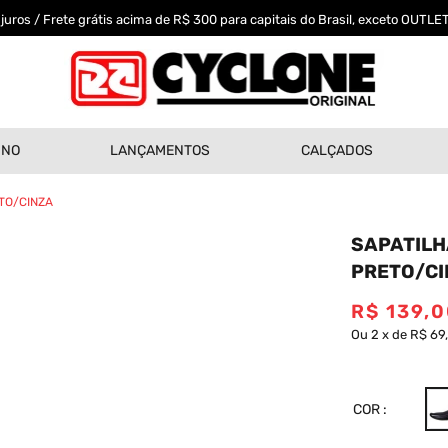
uros / Frete grátis acima de R$ 300 para capitais do Brasil, exceto OUTLET
INO
LANÇAMENTOS
CALÇADOS
ETO/CINZA
SAPATILH
PRETO/CI
R$
139
,
0
Ou
2
x
de
R$ 69
COR