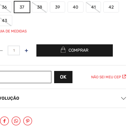
36
37
38
39
40
41
42
43
UIA DE MEDIDAS
－
＋
COMPRAR
NÃO SEI MEU CEP
EVOLUÇÃO