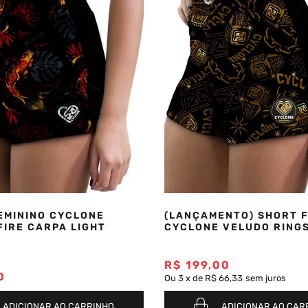
EMININO CYCLONE
(LANÇAMENTO) SHORT F
FIRE CARPA LIGHT
CYCLONE VELUDO RINGS
R$
199
,
00
0
Ou
3
x
de
R$ 66,33
sem juros
ADICIONAR AO CARRINHO
ADICIONAR AO CAR