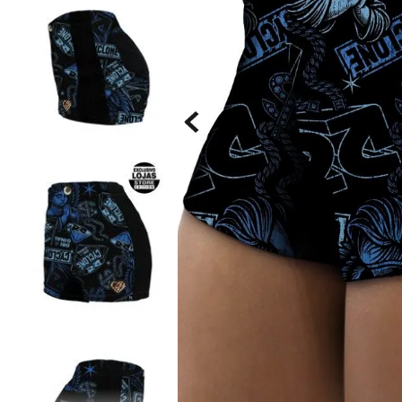
Saia
9
º
Bermuda Veludo
10
º