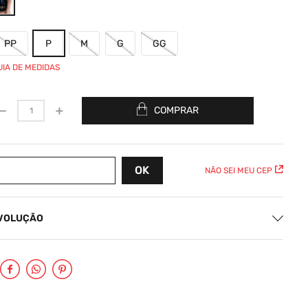
PP
P
M
G
GG
UIA DE MEDIDAS
－
＋
COMPRAR
NÃO SEI MEU CEP
EVOLUÇÃO