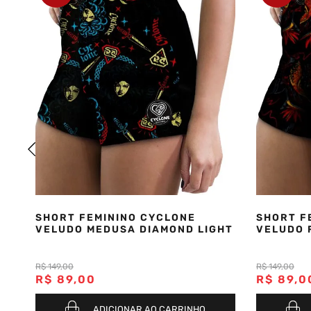
SHORT FEMININO CYCLONE
SHORT F
VELUDO MEDUSA DIAMOND LIGHT
VELUDO 
R$
149
,
00
R$
149
,
00
R$
89
,
00
R$
89
,
0
ADICIONAR AO CARRINHO