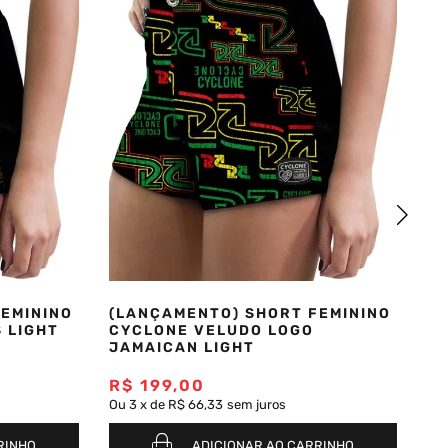
EMININO
(LANÇAMENTO) SHORT FEMININO
(L
 LIGHT
CYCLONE VELUDO LOGO
C
JAMAICAN LIGHT
LI
R$
199
,
00
R
Ou
3
x
de
R$ 66,33
sem juros
Ou
RINHO
ADICIONAR AO CARRINHO