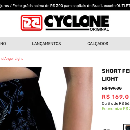
uros / Frete grátis acima de R$ 300 para capitais do Brasil, exceto OUTLET
INO
LANÇAMENTOS
CALÇADOS
nd Angel Light
SHORT FE
LIGHT
R$
199
,
00
R$
169
,
0
Ou
3
x
de
R$ 56
Economize
R$ 