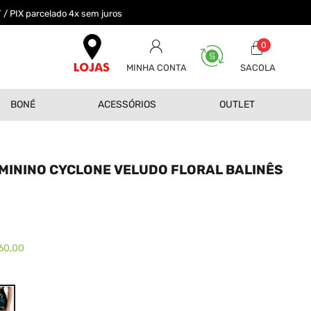
 / PIX parcelado 4x sem juros
0
MINHA CONTA
BONÉ
ACESSÓRIOS
OUTLET
MININO CYCLONE VELUDO FLORAL BALINÊS
0
60,00