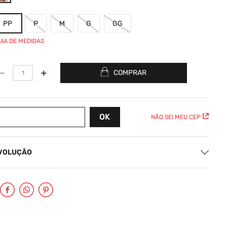
PP
P
M
G
GG
UIA DE MEDIDAS
－
＋
COMPRAR
NÃO SEI MEU CEP
EVOLUÇÃO