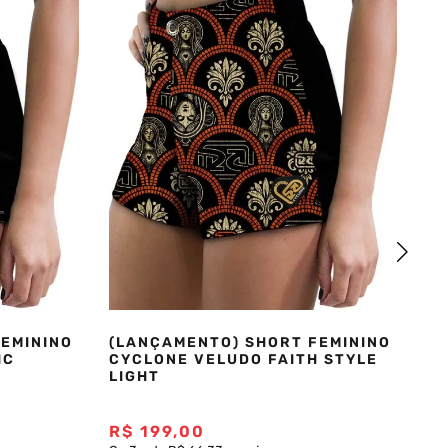
EMININO
(LANÇAMENTO) SHORT FEMININO
(L
IC
CYCLONE VELUDO FAITH STYLE
C
LIGHT
LI
R$
199
,
00
R