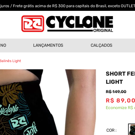
uros / Frete grátis acima de R$ 300 para capitais do Brasil, exceto OUTLET
INO
LANÇAMENTOS
CALÇADOS
Balinês Light
SHORT FE
LIGHT
R$
149
,
00
R$
89
,
0
Economize
R$ 
COR