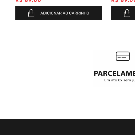
R$
89
,
00
R$
89
,
0
ADICIONAR AO CARRINHO