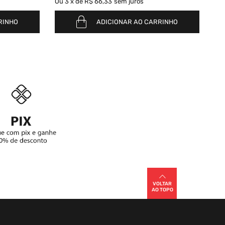
Ou
3
x
de
R$ 66,33
sem juros
Ou
RINHO
ADICIONAR AO CARRINHO
VOLTAR
AO TOPO