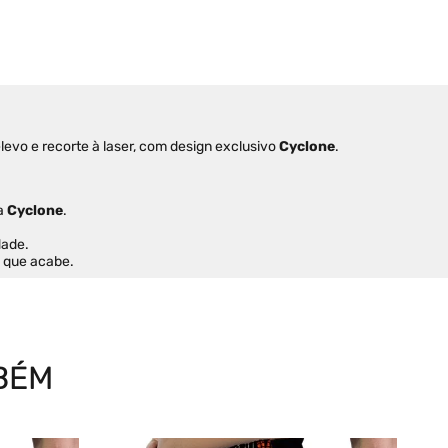
levo e recorte à laser, com design exclusivo 
Cyclone
. 
a 
Cyclone
.
dade.
s que acabe.
BÉM