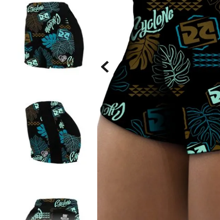
Saia
9
º
Camiseta
10
º