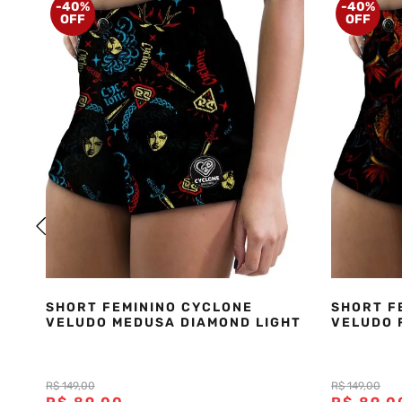
-
40%
-
40%
SHORT FEMININO CYCLONE
SHORT F
VELUDO MEDUSA DIAMOND LIGHT
VELUDO 
R$
149
,
00
R$
149
,
00