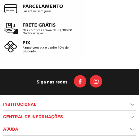
(LANÇAMENTO)
SHORT FEMININO
CYCLONE VELUDO
(LANÇAMENTO)
URBAN ANGEL LIGHT
SHORT FEMININO
CYCLONE VELUDO
GOTHIC LETTERS
LIGHT
R$
199
,
00
R$
199
,
00
Ou
3
x
de
R$ 66,33
Ou
3
x
de
R$ 66,33
sem juros
sem juros
ADICIONAR AO CARRINHO
ADICIONAR AO CARRINHO