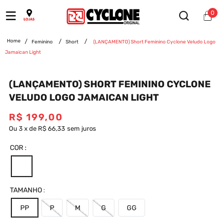
0
Feminino
Short
(LANÇAMENTO) Short Feminino Cyclone Veludo Logo
Jamaican Light
(LANÇAMENTO) SHORT FEMININO CYCLONE
VELUDO LOGO JAMAICAN LIGHT
R$
199
,
00
Ou
3
x
de
R$ 66,33
sem juros
COR
TAMANHO
PP
P
M
G
GG