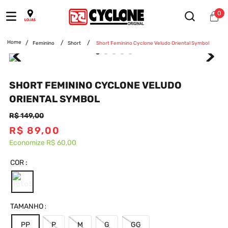
0
Feminino
Short
Short Feminino Cyclone Veludo Oriental Symbol
SHORT FEMININO CYCLONE VELUDO
ORIENTAL SYMBOL
R$
149
,
00
R$
89
,
00
Economize
R$ 60,00
COR
TAMANHO
PP
P
M
G
GG