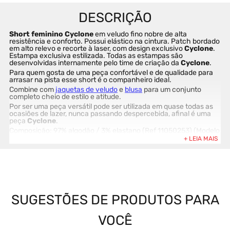
Short feminino Cyclone 
em veludo fino nobre de alta 
resistência e conforto. Possui elástico na cintura. Patch bordado 
em alto relevo e recorte à laser, com design exclusivo 
Cyclone
. 
Estampa exclusiva estilizada. Todas as estampas são 
desenvolvidas internamente pelo time de criação da 
Cyclone
.
Para quem gosta de uma peça confortável e de qualidade para 
arrasar na pista esse short é o companheiro ideal.
Combine com 
jaquetas de veludo
 e 
blusa
 para um conjunto 
completo cheio de estilo e atitude.
Por ser uma peça versátil pode ser utilizada em quase todas as 
ocasiões de lazer, nunca passando despercebida, afinal é uma 
peça 
Cyclone
.
Composição: 97% algodão / 3% elastano (Ref 11050253) (Modelo 
veste tamanho M)
A 
Cylone
 sempre se destacou por suas peças e coleções 
marcantes. Usar uma peça da 
Cyclone
 é sinônimo de atitude e 
originalidade.
Comprar na loja online da 
Cyclone
 é sinônimo de garantia e 
segurança. Produtos exclusivos e 100% originais. Compre agora 
antes que acabe.
SUGESTÕES DE PRODUTOS PARA
VOCÊ