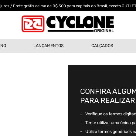
uros / Frete grátis acima de R$ 300 para capitais do Brasil, exceto OUTLET
INO
LANÇAMENTOS
CALÇADOS
CONFIRA ALGUM
PARA REALIZAR
Verifique os termos digita
Tente utilizar uma única p
Utilize termos genéricos n