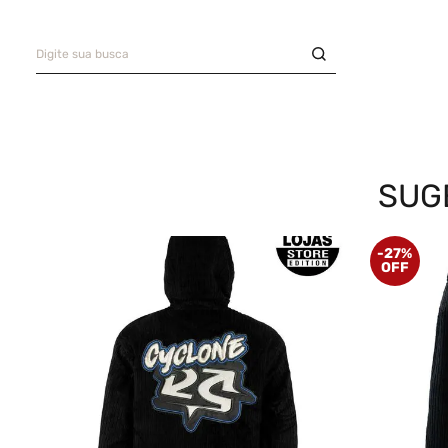
Digite sua busca
Saia
9
º
Camiseta
10
º
TERMOS MAIS BUSCADOS
Bermuda
1
º
Camisa
2
º
SUG
Boné
3
º
-
27%
Oversized
4
º
Jaqueta Veludo
5
º
Calça
6
º
Recorte
7
º
Casaco
8
º