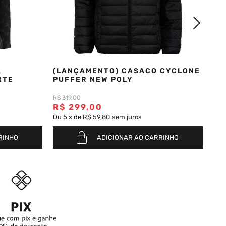
A
(LANÇAMENTO) CASACO CYCLONE
RTE
PUFFER NEW POLY
R$
319
,
00
R$
299
,
00
Ou
5
x
de
R$ 59,80
sem juros
RINHO
ADICIONAR AO CARRINHO