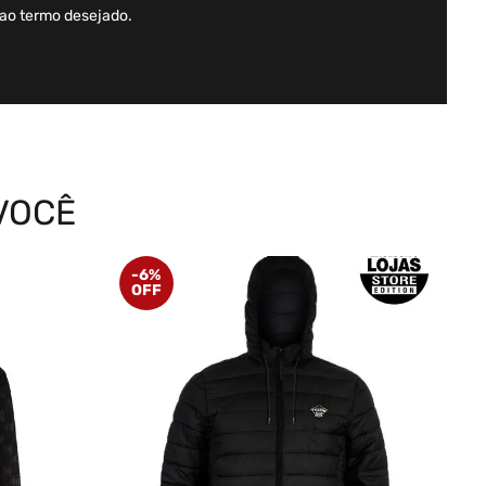
 ao termo desejado.
VOCÊ
-
6%