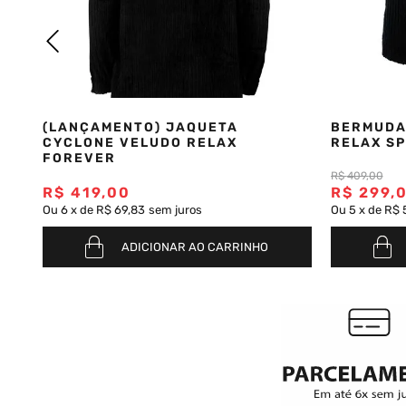
Saia
9
º
Camiseta
10
º
(LANÇAMENTO) JAQUETA
BERMUDA
CYCLONE VELUDO RELAX
RELAX SP
FOREVER
R$
409
,
00
R$
419
,
00
R$
299
,
Ou
6
x
de
R$ 69,83
sem juros
Ou
5
x
de
R$ 
ADICIONAR AO CARRINHO