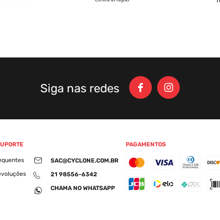
Siga nas redes
SUPORTE
PAGAMENTOS
equentes
SAC@CYCLONE.COM.BR
evoluções
21 98556-6342
CHAMA NO WHATSAPP