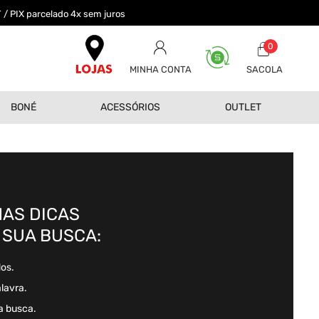
 / PIX parcelado 4x sem juros
0
MINHA CONTA
BONÉ
ACESSÓRIOS
OUTLET
AS DICAS
 SUA BUSCA:
dos.
alavra.
a busca.