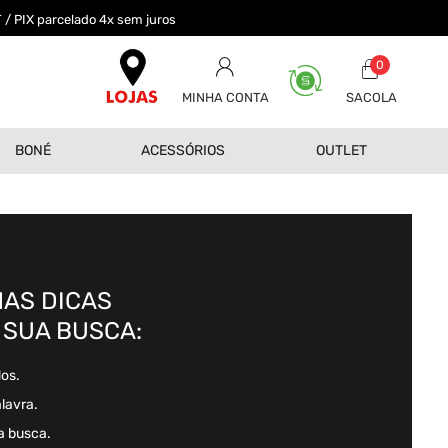
 / PIX parcelado 4x sem juros
0
MINHA CONTA
BONÉ
ACESSÓRIOS
OUTLET
AS DICAS
 SUA BUSCA:
dos.
alavra.
a busca.