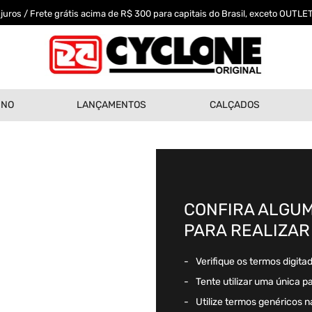
uros / Frete grátis acima de R$ 300 para capitais do Brasil, exceto OUTLET
INO
LANÇAMENTOS
CALÇADOS
CONFIRA ALGUM
PARA REALIZAR
Verifique os termos digita
Tente utilizar uma única p
Utilize termos genéricos n