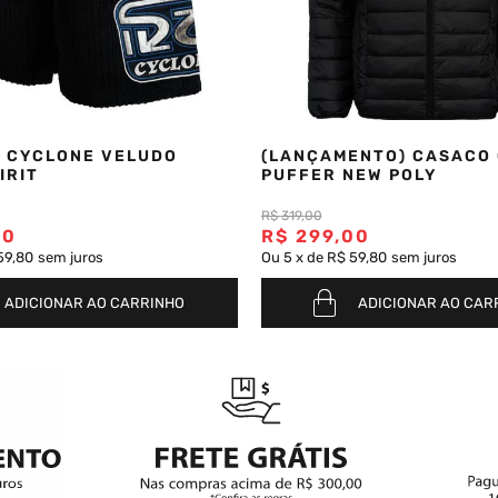
 CYCLONE VELUDO
(LANÇAMENTO) CASACO
IRIT
PUFFER NEW POLY
R$
319
,
00
00
R$
299
,
00
59,80
sem juros
Ou
5
x
de
R$ 59,80
sem juros
ADICIONAR AO CARRINHO
ADICIONAR AO CAR