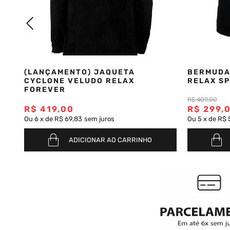
Saia
9
º
Camiseta
10
º
(LANÇAMENTO) JAQUETA
BERMUDA
CYCLONE VELUDO RELAX
RELAX SP
FOREVER
R$
409
,
00
R$
419
,
00
R$
299
,
Ou
6
x
de
R$ 69,83
sem juros
Ou
5
x
de
R$ 
ADICIONAR AO CARRINHO