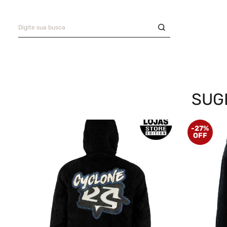
Digite sua busca
Saia
9
º
Camiseta
10
º
TERMOS MAIS BUSCADOS
Bermuda
1
º
Camisa
2
º
SUG
Boné
3
º
-
27%
Oversized
4
º
Jaqueta Veludo
5
º
Calça
6
º
Recorte
7
º
Casaco
8
º