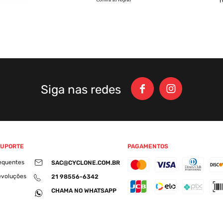
Siga nas redes
SUPORTE
PAGAMENTOS
equentes
SAC@CYCLONE.COM.BR
evoluções
21 98556-6342
CHAMA NO WHATSAPP