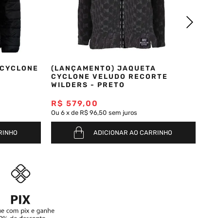
 CYCLONE
(LANÇAMENTO) JAQUETA
CYCLONE VELUDO RECORTE
WILDERS - PRETO
R$
579
,
00
Ou
6
x
de
R$ 96,50
sem juros
RINHO
ADICIONAR AO CARRINHO