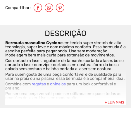
Compartilhar
Bermuda masculina Cyclone 
em tecido super stretch de alta 
tecnologia, super leve e com máximo conforto. Essa bermuda é a 
escolha perfeita para pegar onda. Use sem moderação. 
Modelagem bem mais curta para extensão de movimentos. 
Cós cortado a laser, regulador de tamanho cortado a laser, bolso 
cortado a laser com zíper cortado sem costura, forro do bolso 
colado sem costura e bainha cortada a laser sem costura.
Para quem gosta de uma peça confortável e de qualidade para 
usar na praia ou na piscina, essa bermuda é a companheira ideal.
Combine com 
regatas
 e 
chinelos
 para um look confortável e 
praiano.
Por ser uma peça versátil pode ser utilizada em quase todas as 
ocasiões de lazer. Use sem moderação.
Composição: 90% poliéster / 10% elastano. (Ref 02012189) 
(Coleção Inverno25)