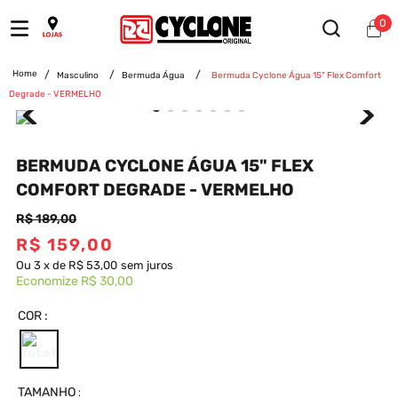
0
Masculino
Bermuda Água
Bermuda Cyclone Água 15" Flex Comfort
Degrade - VERMELHO
BERMUDA CYCLONE ÁGUA 15" FLEX
COMFORT DEGRADE - VERMELHO
R$
189
,
00
R$
159
,
00
Ou
3
x
de
R$ 53,00
sem juros
Economize
R$ 30,00
COR
TAMANHO