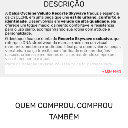
A 
Calça Cyclone Veludo Recorte Skywave
 traduz a essência 
da CYCLONE em uma peça que une 
estilo urbano, conforto e 
identidade
. Desenvolvida em 
veludo de alta qualidade
, ela 
oferece um toque macio, caimento confortável e resistência 
para o uso diário, acompanhando sua rotina com atitude e 
personalidade.
O destaque fica por conta do 
Recorte Skywave
 exclusivo
, que 
reforça o DNA streetwear da marca e adiciona um visual 
marcante, moderno e autêntico. Ideal para quem valoriza peças 
versáteis, a calça transita com facilidade entre produções 
casuais, urbanas e momentos de lazer, mantendo sempre um 
visual imponente e atual.
Parte da 
Coleção Inverno 26
, essa calça foi pensada para 
quem vive o lifestyle CYCLONE: liberdade, movimento e 
expressão própria, seja na rua, no rolê ou no dia a dia.
Destaques do produto:
Calça masculina em veludo premium
QUEM COMPROU, COMPROU
Recorte Skywave exclusivo CYCLONE
TAMBÉM