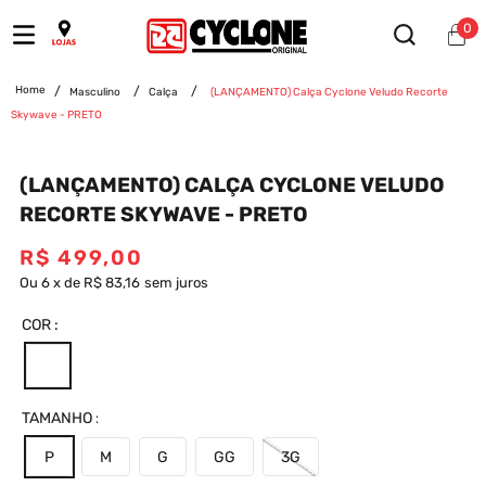
0
Masculino
Calça
(LANÇAMENTO) Calça Cyclone Veludo Recorte
Skywave - PRETO
(LANÇAMENTO) CALÇA CYCLONE VELUDO
RECORTE SKYWAVE - PRETO
R$
499
,
00
Ou
6
x
de
R$ 83,16
sem juros
COR
TAMANHO
P
M
G
GG
3G