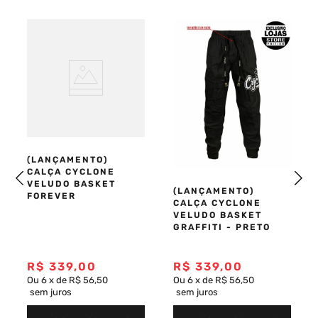
Toque macio e conforto prolongado
Caimento moderno e versátil
Ideal para looks street, urbanos e casuais
Composição:
 90% algodão / 10% viscose
Referência:
 03050836
Coleção:
 Inverno 26
(LANÇAMENTO)
CALÇA CYCLONE
VELUDO BASKET
(LANÇAMENTO)
FOREVER
CALÇA CYCLONE
VELUDO BASKET
GRAFFITI - PRETO
R$
339
,
00
R$
339
,
00
Ou
6
x
de
R$ 56,50
Ou
6
x
de
R$ 56,50
sem juros
sem juros