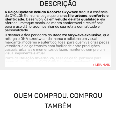
A 
Calça Cyclone Veludo Recorte Skywave
 traduz a essência 
da CYCLONE em uma peça que une 
estilo urbano, conforto e 
identidade
. Desenvolvida em 
veludo de alta qualidade
, ela 
oferece um toque macio, caimento confortável e resistência 
para o uso diário, acompanhando sua rotina com atitude e 
personalidade.
O destaque fica por conta do 
Recorte Skywave
 exclusivo
, que 
reforça o DNA streetwear da marca e adiciona um visual 
marcante, moderno e autêntico. Ideal para quem valoriza peças 
versáteis, a calça transita com facilidade entre produções 
casuais, urbanas e momentos de lazer, mantendo sempre um 
visual imponente e atual.
Parte da 
Coleção Inverno 26
, essa calça foi pensada para 
quem vive o lifestyle CYCLONE: liberdade, movimento e 
expressão própria, seja na rua, no rolê ou no dia a dia.
Destaques do produto:
Calça masculina em veludo premium
QUEM COMPROU, COMPROU
Recorte Skywave exclusivo CYCLONE
TAMBÉM