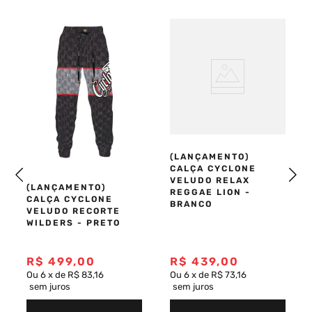
Toque macio e conforto prolongado
Caimento moderno e versátil
Ideal para looks street, urbanos e casuais
Composição:
 90% algodão / 10% viscose
Referência:
 03050836
Coleção:
 Inverno 26
(LANÇAMENTO)
CALÇA CYCLONE
VELUDO RELAX
(LANÇAMENTO)
REGGAE LION -
CALÇA CYCLONE
BRANCO
VELUDO RECORTE
WILDERS - PRETO
R$
499
,
00
R$
439
,
00
Ou
6
x
de
R$ 83,16
Ou
6
x
de
R$ 73,16
sem juros
sem juros