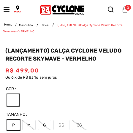
0
Masculino
Calça
(LANÇAMENTO) Calça Cyclone Veludo Recorte
Skywave - VERMELHO
(LANÇAMENTO) CALÇA CYCLONE VELUDO
RECORTE SKYWAVE - VERMELHO
R$
499
,
00
Ou
6
x
de
R$ 83,16
sem juros
COR
TAMANHO
P
M
G
GG
3G