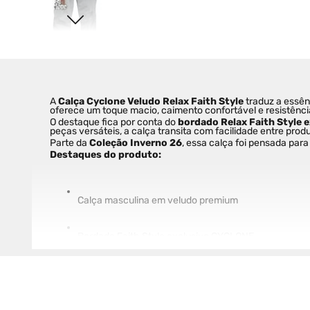
A 
Calça Cyclone Veludo Relax Faith Style
 traduz a ess
oferece um toque macio, caimento confortável e resistênci
O destaque fica por conta do 
bordado Relax Faith Style e
peças versáteis, a calça transita com facilidade entre pr
Parte da 
Coleção Inverno 26
, essa calça foi pensada para
Destaques do produto:
Calça masculina em veludo premium
Bordado Faith Style exclusivo CYCLONE
Toque macio e conforto prolongado
Caimento moderno e versátil