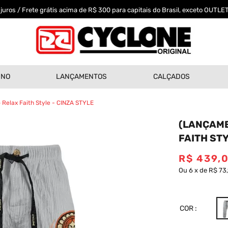
uros / Frete grátis acima de R$ 300 para capitais do Brasil, exceto OUTLET
INO
LANÇAMENTOS
CALÇADOS
Relax Faith Style - CINZA STYLE
(LANÇAME
FAITH STY
R$
439
,
Ou
6
x
de
R$ 73
COR