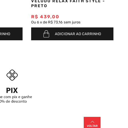
L
VELUDO RELAX FAITH STYLE -
VE
PRETO
A
R$
439
,
00
R
Ou
6
x
de
R$ 73,16
sem juros
Ou
RINHO
ADICIONAR AO CARRINHO
VOLTAR