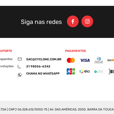
Siga nas redes
SUPORTE
PAGAMENTOS
equentes
SAC@CYCLONE.COM.BR
evoluções
21 98556-6342
CHAMA NO WHATSAPP
DA | CNPJ 06.328.612/0002-75 | AV. DAS AMÉRICAS, 2000, BARRA DA TIJUCA, 