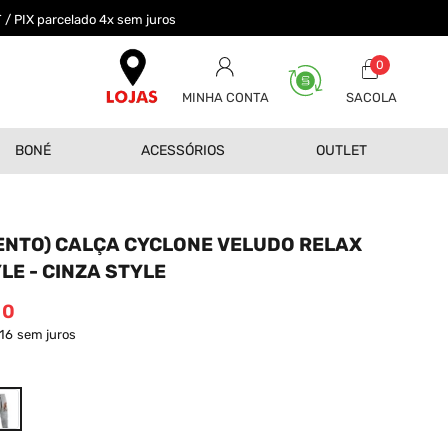
 / PIX parcelado 4x sem juros
0
MINHA CONTA
BONÉ
ACESSÓRIOS
OUTLET
NTO) CALÇA CYCLONE VELUDO RELAX
LE - CINZA STYLE
00
,16
sem juros