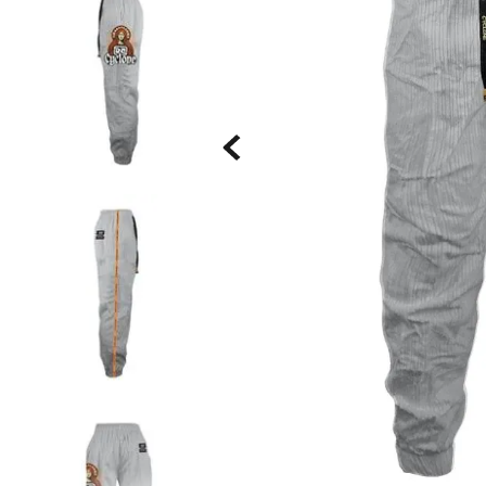
Saia
9
º
Bermuda Veludo
10
º