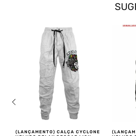
SUG
Ideal para looks street, urbanos e casuais
Composição:
 90% algodão / 10% viscose
Referência:
 03050835
Coleção:
 Inverno 26
(LANÇAMENTO) CALÇA CYCLONE
(LANÇAM