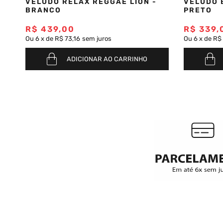
VELUDO RELAX REGGAE LION -
VELUDO 
BRANCO
PRETO
R$
439
,
00
R$
339
,
Ou
6
x
de
R$ 73,16
sem juros
Ou
6
x
de
R$
ADICIONAR AO CARRINHO