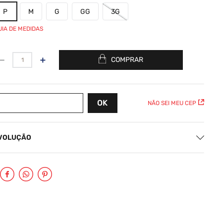
P
M
G
GG
3G
UIA DE MEDIDAS
－
＋
COMPRAR
NÃO SEI MEU CEP
EVOLUÇÃO