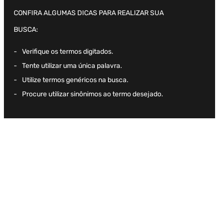
CONFIRA ALGUMAS DICAS PARA REALIZAR SUA
Camisa
2
º
BUSCA:
Boné
3
º
Verifique os termos digitados.
Jaqueta Veludo
4
º
Tente utilizar uma única palavra.
Calça
5
º
Utilize termos genéricos na busca.
Procure utilizar sinônimos ao termo desejado.
Oversized
6
º
Recorte
7
º
Casaco
8
º
Saia
9
º
Bermuda Veludo
10
º